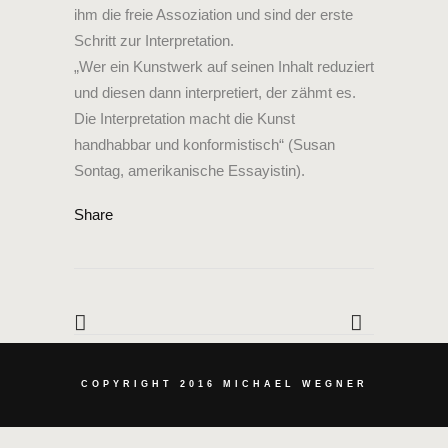
ihm die freie Assoziation und sind der erste
Schritt zur Interpretation.
„Wer ein Kunstwerk auf seinen Inhalt reduziert
und diesen dann interpretiert, der zähmt es.
Die Interpretation macht die Kunst
handhabbar und konformistisch“ (Susan
Sontag, amerikanische Essayistin).
Share
COPYRIGHT 2016 MICHAEL WEGNER